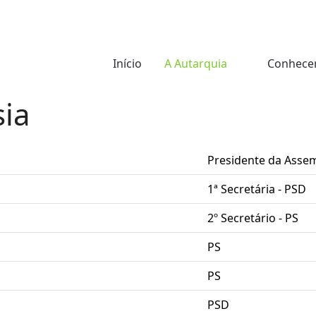
Início
A Autarquia
Conhece
sia
Presidente da Assem
1ª Secretária - PSD
2º Secretário - PS
PS
PS
PSD