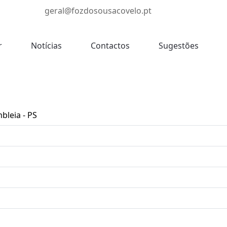
geral@fozdosousacovelo.pt
r
Notícias
Contactos
Sugestões
bleia - PS